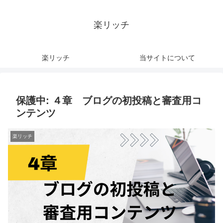
楽リッチ
楽リッチ
当サイトについて
保護中: ４章 ブログの初投稿と審査用コ
ンテンツ
楽リッチ